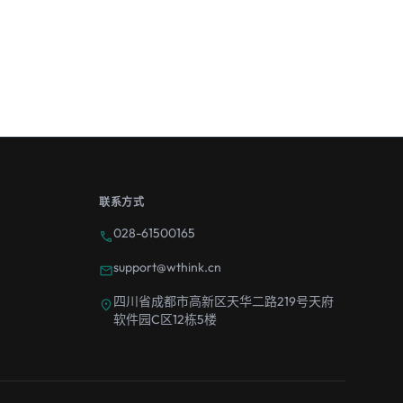
联系方式
028-61500165
call
support@wthink.cn
mail
四川省成都市高新区天华二路219号天府
location_on
软件园C区12栋5楼