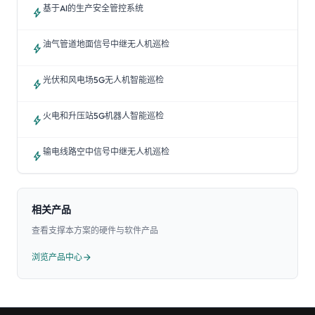
基于AI的生产安全管控系统
bolt
油气管道地面信号中继无人机巡检
bolt
光伏和风电场5G无人机智能巡检
bolt
火电和升压站5G机器人智能巡检
bolt
输电线路空中信号中继无人机巡检
bolt
相关产品
查看支撑本方案的硬件与软件产品
浏览产品中心
arrow_forward