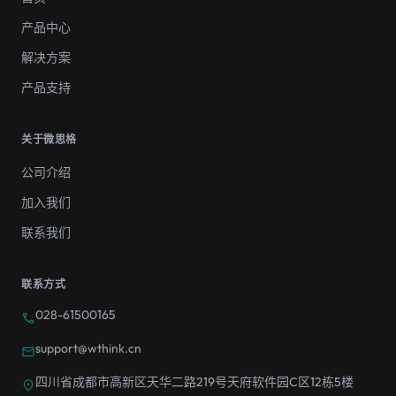
产品中心
解决方案
产品支持
关于微思格
公司介绍
加入我们
联系我们
联系方式
028-61500165
call
support@wthink.cn
mail
四川省成都市高新区天华二路219号天府软件园C区12栋5楼
location_on