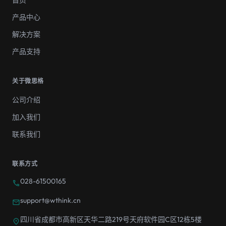
首页
产品中心
解决方案
产品支持
关于微思格
公司介绍
加入我们
联系我们
联系方式
028-61500165
call
support@wthink.cn
mail
四川省成都市高新区天华二路219号天府软件园C区12栋5楼
location_on